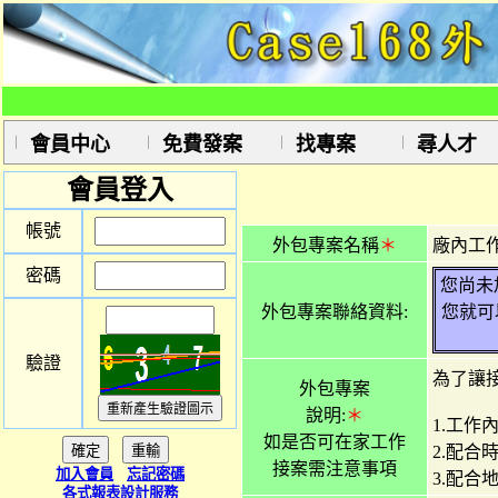
會員中心
免費發案
找專案
尋人才
會員登入
帳號
外包專案名稱
＊
廠內工
密碼
您尚未
外包專案聯絡資料:
您就可
驗證
為了讓
外包專案
說明:
＊
1.工作
如是否可在家工作
2.配合
接案需注意事項
加入會員
忘記密碼
3.配合
各式報表設計服務