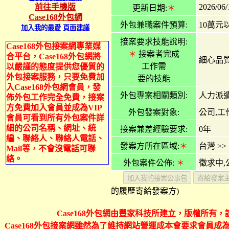
2026/06/
前往手機版
更新日期:
＊
Case168外包網
外包兼職案件預算:
10萬元
加入我的最愛
頁面建議
接案要求技能說明:
Case168外包接案網專業媒
＊
接案者完成
合平台，Case168外包網將
細心品
工作需
以嚴謹的態度提供您優質的
外包接案服務，只要免費加
要的技能
入Case168外包網會員，發
外包專案相關類別:
人力派遣
佈外包工作完全免費，接案
方免費加入會員並成為VIP
外包發案對象:
公司,工
會員可看到所有外包案件詳
細的公司名稱、網址、統
接案兼差經驗要求:
0年
編、聯絡人、聯絡人電話、
發案方所在區域:
＊
台灣
>>
Mail等，不會沒電話可聯
絡。
外包案件公佈:
＊
徵求中,
的履歷寄給發案方)
Case168外包網由豐家科技所建立，版權所有，
Case168外包接案網雖然為了維持網站營運成本會要求會員成為