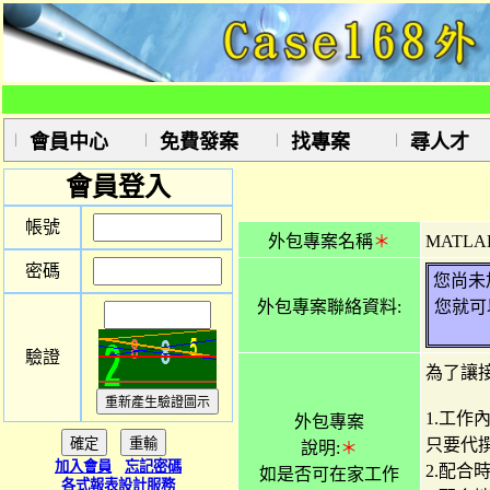
會員中心
免費發案
找專案
尋人才
會員登入
帳號
外包專案名稱
＊
MATL
密碼
您尚未
外包專案聯絡資料:
您就可
驗證
為了讓
1.工作
外包專案
只要代撰
說明:
＊
加入會員
忘記密碼
2.配合
如是否可在家工作
各式報表設計服務