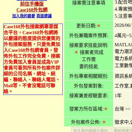
3.配
接案需注意事項
前往手機版
4.專案
Case168外包網
5.注意
加入我的最愛
頁面建議
2026/06/
更新日期:
＊
Case168外包接案網專業媒
合平台，Case168外包網將
外包兼職案件預算:
4萬元~
以嚴謹的態度提供您優質的
外包接案服務，只要免費加
MATLA
接案要求技能說明:
入Case168外包網會員，發
電力潮
＊
接案者完成
佈外包工作完全免費，接案
電力系
工作需
方免費加入會員並成為VIP
工業數
要的技能
會員可看到所有外包案件詳
細的公司名稱、網址、統
外包專案相關類別:
資訊系統
編、聯絡人、聯絡人電話、
Mail等，不會沒電話可聯
外包發案對象:
工作室,
絡。
接案兼差經驗要求:
1年
發案方所在區域:
＊
台灣
>>
外包案件公佈:
＊
徵求中,