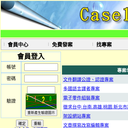
會員中心
免費發案
找專案
會員登入
帳號
專案
密碼
文件翻譯公證、認證專案
多國語言譯者專案
電子零件組裝專案
驗證
徵求台中.台南.高雄.桃園.新
架設網站專案
文章撰寫改寫編輯專案