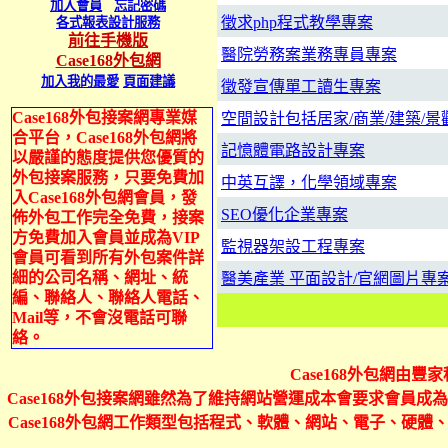
加入會員
忘記密碼
徵求php程式教學專案
各式報表設計服務
前往手機版
醫院勞務案業務專員專案
Case168外包網
加入我的最愛
頁面建議
徵發宣傳單工讀生專案
Case168外包接案網專業媒
空間設計包括居家/商業/建築/景
合平台，Case168外包網將
記憶體電路設計專案
以嚴謹的態度提供您優質的
外包接案服務，只要免費加
中英互譯，化學領域專案
入Case168外包網會員，發
SEO優化企業專案
佈外包工作完全免費，接案
方免費加入會員並成為VIP
監視器架設工程專案
會員可看到所有外包案件詳
細的公司名稱、網址、統
醫美產業 平面設計/官網圖片專
編、聯絡人、聯絡人電話、
Mail等，不會沒電話可聯
絡。
Case168外包網由
Case168外包接案網雖然為了維持網站營運成本會要求會員成為
Case168外包網工作類型包括程式、軟體、網站、電子、硬