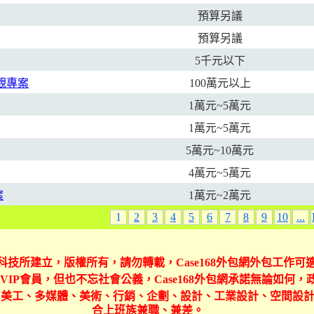
預算另議
預算另議
5千元以下
觀專案
100萬元以上
1萬元~5萬元
1萬元~5萬元
5萬元~10萬元
4萬元~5萬元
案
1萬元~2萬元
1
2
3
4
5
6
7
8
9
10
...
豐家科技所建立，版權所有，請勿轉載，Case168外包網外包工作
VIP會員，但也不忘社會公義，Case168外包網承諾無論如何，
體、美工、多媒體、美術、行銷、企劃、設計、工業設計、空間設
合上班族兼職、兼差。