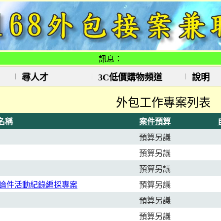
訊息：
尋人才
3C低價購物頻道
說明
外包工作專案列表
名稱
案件預算
預算另議
預算另議
預算另議
北市論件活動紀錄編採專案
預算另議
預算另議
預算另議